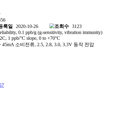
w
356
2020-10-26
3123
ity, 0.1 ppb/g (g-sensitivity, vibration immunity)
 1 ppb/°C slope, 0 to +70°C
5mA 소비전류, 2.5, 2.8, 3.0, 3.3V 동작 전압
57